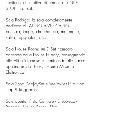
spettacolo interattivo di cinque ore NO-
STOP in dj set.
Sala
Rodrigo
: la sala completamente
dedicata al LATINO AMERICANO!
bachata, tango, cha cha cha, merengue,
salsa, reggaeton, ecc...
Sala
House Room
: un DjSet ricercato
partendo dalla House History, proseguendo
alle Hit più famose e terminando alle tracce
appena uscite! Funky, House Music e
Elettronica!
Sala
Shot
: DeejaySet e VeejaySet Hip Hop,
Trap & Reggaeton
Sale aperte:
Pista Centrale
-
Discoteca
-
Rodrigo
-
House Room
-
Shot
Orari:
22.00 - 04.00