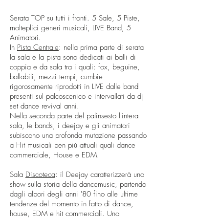
Serata TOP su tutti i fronti. 5 Sale, 5 Piste,
molteplici generi musicali, LIVE Band, 5
Animatori.
In
Pista Centrale
: nella prima parte di serata
la sala e la pista sono dedicati ai balli di
coppia e da sala tra i quali: fox, beguine,
ballabili, mezzi tempi, cumbie
rigorosamente riprodotti in LIVE dalle band
presenti sul palcoscenico e intervallati da dj
set dance revival anni.
Nella seconda parte del palinsesto l'intera
sala, le bands, i deejay e gli animatori
subiscono una profonda mutazione passando
a Hit musicali ben più attuali quali dance
commerciale, House e EDM.
Sala
Discoteca
: il Deejay caratterizzerà uno
show sulla storia della dancemusic, partendo
dagli albori degli anni '80 fino alle ultime
tendenze del momento in fatto di dance,
house, EDM e hit commerciali. Uno