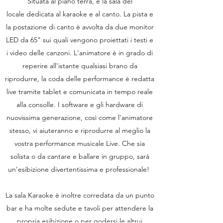
Situata al piano terra, è la sala del
locale dedicata al karaoke e al canto. La pista e
la postazione di canto è avvolta da due monitor
LED da 65" sui quali vengono proiettati i testi e
i video delle canzoni. L'animatore è in grado di
reperire all'istante qualsiasi brano da
riprodurre, la coda delle performance è redatta
live tramite tablet e comunicata in tempo reale
alla consolle. I software e gli hardware di
nuovissima generazione, così come l'animatore
stesso, vi aiuteranno e riprodurre al meglio la
vostra performance musicale Live. Che sia
solista o da cantare e ballare in gruppo, sarà
un'esibizione divertentissima e professionale!
La sala Karaoke è inoltre corredata da un punto
bar e ha molte sedute e tavoli per attendere la
propria esibizione o per godersi le altrui