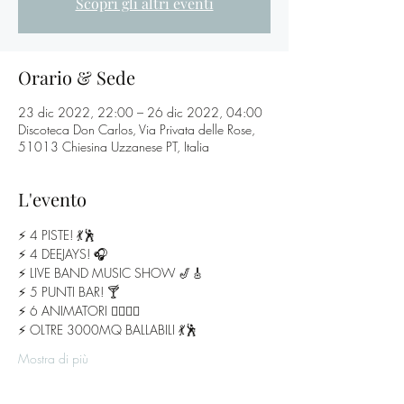
Scopri gli altri eventi
Orario & Sede
23 dic 2022, 22:00 – 26 dic 2022, 04:00
Discoteca Don Carlos, Via Privata delle Rose,
51013 Chiesina Uzzanese PT, Italia
L'evento
⚡️ 4 PISTE! 💃🕺
⚡️ 4 DEEJAYS! 🎧
⚡️ LIVE BAND MUSIC SHOW 🎷🎸
⚡️ 5 PUNTI BAR! 🍸
⚡️ 6 ANIMATORI 🧛‍♂️🧟‍♀️
⚡️ OLTRE 3000MQ BALLABILI 💃🕺
Mostra di più