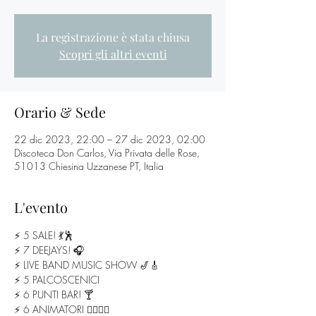
La registrazione è stata chiusa
Scopri gli altri eventi
Orario & Sede
22 dic 2023, 22:00 – 27 dic 2023, 02:00
Discoteca Don Carlos, Via Privata delle Rose,
51013 Chiesina Uzzanese PT, Italia
L'evento
⚡️ 5 SALE! 💃🕺
⚡️ 7 DEEJAYS! 🎧
⚡️ LIVE BAND MUSIC SHOW 🎷🎸
⚡️ 5 PALCOSCENICI
⚡️ 6 PUNTI BAR! 🍸
⚡️ 6 ANIMATORI 🧛‍♂️🧟‍♀️