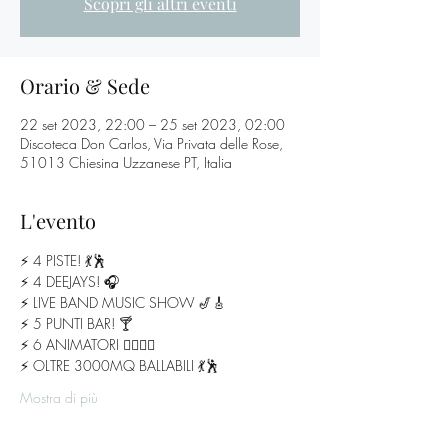
Scopri gli altri eventi
Orario & Sede
22 set 2023, 22:00 – 25 set 2023, 02:00
Discoteca Don Carlos, Via Privata delle Rose,
51013 Chiesina Uzzanese PT, Italia
L'evento
⚡️ 4 PISTE! 💃🕺
⚡️ 4 DEEJAYS! 🎧
⚡️ LIVE BAND MUSIC SHOW 🎷🎸
⚡️ 5 PUNTI BAR! 🍸
⚡️ 6 ANIMATORI 🧛‍♂️🧟‍♀️
⚡️ OLTRE 3000MQ BALLABILI 💃🕺
Mostra di più