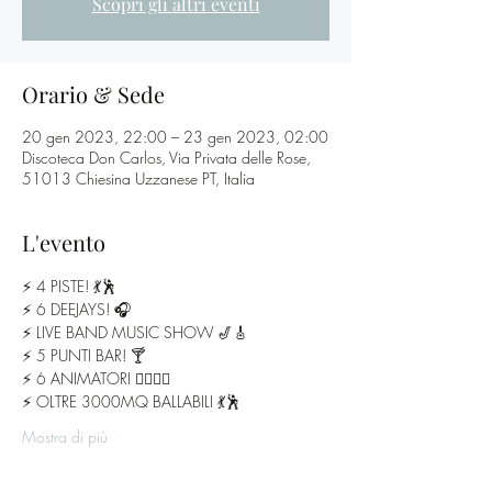
Scopri gli altri eventi
Orario & Sede
20 gen 2023, 22:00 – 23 gen 2023, 02:00
Discoteca Don Carlos, Via Privata delle Rose,
51013 Chiesina Uzzanese PT, Italia
L'evento
⚡️ 4 PISTE! 💃🕺
⚡️ 6 DEEJAYS! 🎧
⚡️ LIVE BAND MUSIC SHOW 🎷🎸
⚡️ 5 PUNTI BAR! 🍸
⚡️ 6 ANIMATORI 🧛‍♂️🧟‍♀️
⚡️ OLTRE 3000MQ BALLABILI 💃🕺
Mostra di più