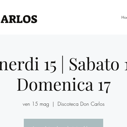
CARLOS
Ho
nerdi 15 | Sabato 1
Domenica 17
ven 15 mag
  |  
Discoteca Don Carlos