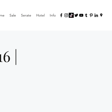
me
Sale
Serate
Hotel
Info
6 |