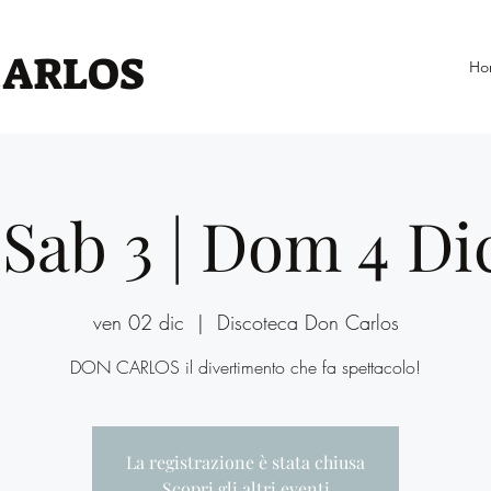
CARLOS
Ho
| Sab 3 | Dom 4 D
ven 02 dic
  |  
Discoteca Don Carlos
DON CARLOS il divertimento che fa spettacolo!
La registrazione è stata chiusa
Scopri gli altri eventi