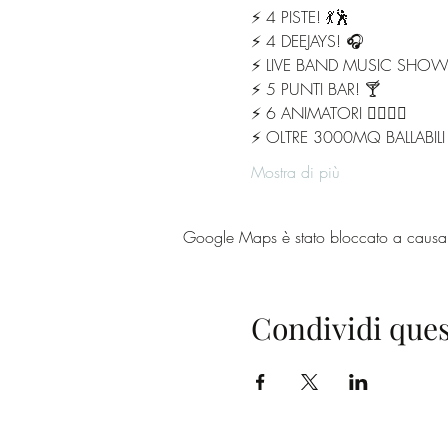
⚡️ 4 PISTE! 💃🕺
⚡️ 4 DEEJAYS! 🎧
⚡️ LIVE BAND MUSIC SHOW
⚡️ 5 PUNTI BAR! 🍸
⚡️ 6 ANIMATORI 🧛‍♂️🧟‍♀️
⚡️ OLTRE 3000MQ BALLABILI 
Mostra di più
Google Maps è stato bloccato a causa de
Condividi ques