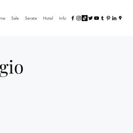
me
Sale
Serate
Hotel
Info
gio