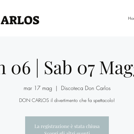
CARLOS
Ho
n 06 | Sab 07 Mag
mar 17 mag
  |  
Discoteca Don Carlos
DON CARLOS il divertimento che fa spettacolo!
La registrazione è stata chiusa
Scopri gli altri eventi