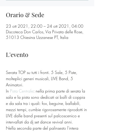
Orario & Sede
23 ott 2021, 22:00 – 24 ott 2021, 04:00
Discoteca Don Carlos, Via Privata delle Rose,
51013 Chiesina Uzzanese PT, Italia
L'evento
Serata TOP su tutti i fronti. 5 Sale, 5 Piste, 
molteplici generi musicali, LIVE Band, 5 
Animatori.
In 
Pista Centrale
: nella prima parte di serata la 
sala e la pista sono dedicati ai balli di coppia 
e da sala tra i quali: fox, beguine, ballabili, 
mezzi tempi, cumbie rigorosamente riprodotti in 
LIVE dalle band presenti sul palcoscenico e 
intervallati da dj set dance revival anni.
Nella seconda parte del palinsesto l'intera 