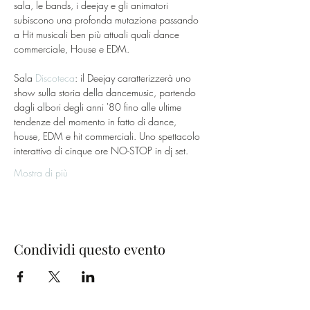
sala, le bands, i deejay e gli animatori 
subiscono una profonda mutazione passando 
a Hit musicali ben più attuali quali dance 
commerciale, House e EDM.
Sala 
Discoteca
: il Deejay caratterizzerà uno 
show sulla storia della dancemusic, partendo 
dagli albori degli anni '80 fino alle ultime 
tendenze del momento in fatto di dance, 
house, EDM e hit commerciali. Uno spettacolo 
interattivo di cinque ore NO-STOP in dj set.
Mostra di più
Condividi questo evento