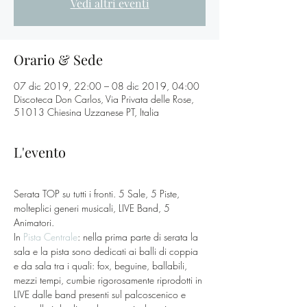
Vedi altri eventi
Orario & Sede
07 dic 2019, 22:00 – 08 dic 2019, 04:00
Discoteca Don Carlos, Via Privata delle Rose,
51013 Chiesina Uzzanese PT, Italia
L'evento
Serata TOP su tutti i fronti. 5 Sale, 5 Piste, 
molteplici generi musicali, LIVE Band, 5 
Animatori.
In 
Pista Centrale
: nella prima parte di serata la 
sala e la pista sono dedicati ai balli di coppia 
e da sala tra i quali: fox, beguine, ballabili, 
mezzi tempi, cumbie rigorosamente riprodotti in 
LIVE dalle band presenti sul palcoscenico e 