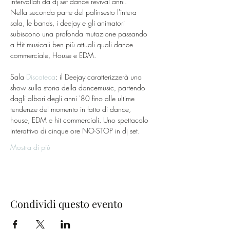
intervallati da dj set dance revival anni.
Nella seconda parte del palinsesto l'intera 
sala, le bands, i deejay e gli animatori 
subiscono una profonda mutazione passando 
a Hit musicali ben più attuali quali dance 
commerciale, House e EDM.
Sala 
Discoteca
: il Deejay caratterizzerà uno 
show sulla storia della dancemusic, partendo 
dagli albori degli anni '80 fino alle ultime 
tendenze del momento in fatto di dance, 
house, EDM e hit commerciali. Uno spettacolo 
interattivo di cinque ore NO-STOP in dj set.
Mostra di più
Condividi questo evento